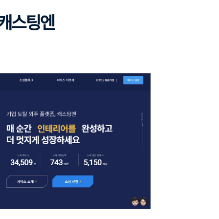
”캐스팅엔